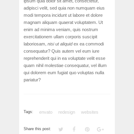
ipsum quia dolor sit amet, consectetur,
adipisci velit, sed quia non numquam eius
modi tempora incidunt ut labore et dolore
magnam aliquam quaerat voluptatem. Ut
enim ad minima veniam, quis nostrum
exercitationem ullam corporis suscipit
laboriosam,
nisi ut aliquid
ex ea commodi
consequatur? Quis autem vel eum iure
reprehenderit qui in ea voluptate velit esse
quam nihil molestiae consequatur, vel illum
qui dolorem eum fugiat quo voluptas nulla
pariatur?
Tags:
envato
redesign
websites
Share this post: